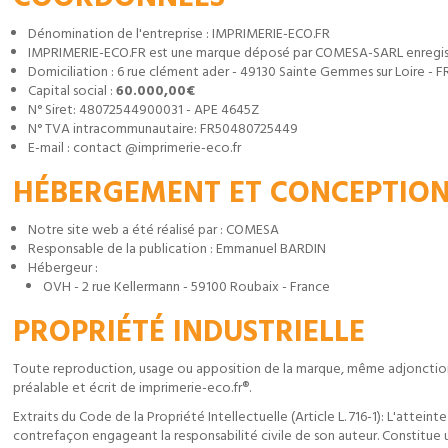
Dénomination de l'entreprise : IMPRIMERIE-ECO.FR
IMPRIMERIE-ECO.FR est une marque déposé par COMESA-SARL enregist
Domiciliation : 6 rue clément ader - 49130 Sainte Gemmes sur Loire - 
Capital social :
60.000,00€
N° Siret: 48072544900031 - APE 4645Z
N° TVA intracommunautaire: FR50480725449
E-mail : contact @imprimerie-eco.fr
HÉBERGEMENT ET CONCEPTION 
Notre site web a été réalisé par : COMESA
Responsable de la publication : Emmanuel BARDIN
Hébergeur :
OVH - 2 rue Kellermann - 59100 Roubaix - France
PROPRIÉTÉ INDUSTRIELLE
Toute reproduction, usage ou apposition de la marque, même adjonction de
préalable et écrit de imprimerie-eco.fr®.
Extraits du Code de la Propriété Intellectuelle (Article L. 716-1): L'attei
contrefaçon engageant la responsabilité civile de son auteur. Constitue u