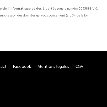
e
de l'Informatique et des Libertés
sous le numéro 2095888 V 0.
 suppression des données qui vous concernent (art. 34 de la loi
tact
Facebook
Mentions legales
CGV