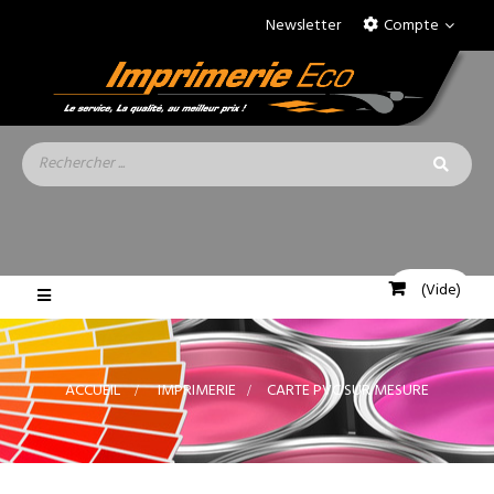
Newsletter
Compte
(Vide)
Basculer
la
navigation
ACCUEIL
>
IMPRIMERIE
>
CARTE PVC SUR MESURE