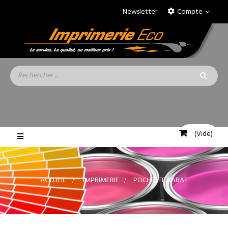
Newsletter
Compte
(Vide)
Basculer
la
navigation
ACCUEIL
>
IMPRIMERIE
>
POCHETTE RABAT