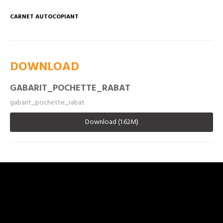
CARNET AUTOCOPIANT
DOWNLOAD
GABARIT_POCHETTE_RABAT
gabarit_pochette_rabat
Download (1.62M)