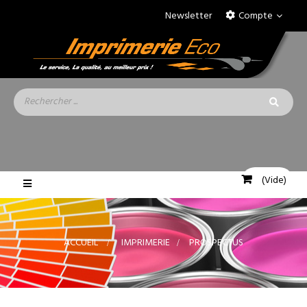
Newsletter
Compte
(Vide)
Basculer
la
navigation
ACCUEIL
>
IMPRIMERIE
>
PROSPECTUS