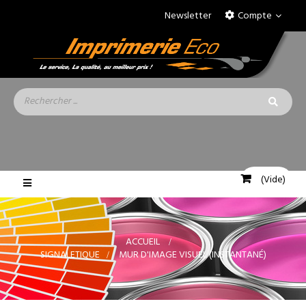
Newsletter
Compte
(Vide)
Basculer
la
navigation
ACCUEIL
>
SIGNALETIQUE
>
MUR D'IMAGE VISUEL (INSTANTANÉ)