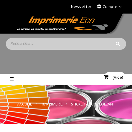
Newsletter
Compte
(Vide)
Basculer
la
navigation
ACCUEIL
>
IMPRIMERIE
>
STICKER - AUTOCOLLANT