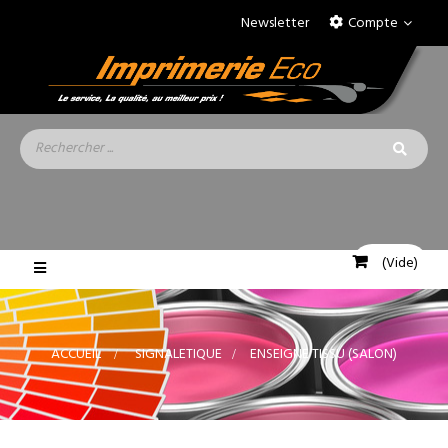
Newsletter
Compte
(Vide)
Basculer
la
navigation
ACCUEIL
>
SIGNALETIQUE
>
ENSEIGNE TISSU (SALON)