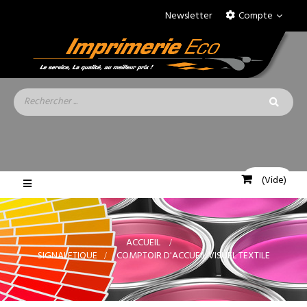
Newsletter
Compte
(Vide)
Basculer
la
navigation
ACCUEIL
>
SIGNALETIQUE
>
COMPTOIR D'ACCUEIL VISUEL TEXTILE